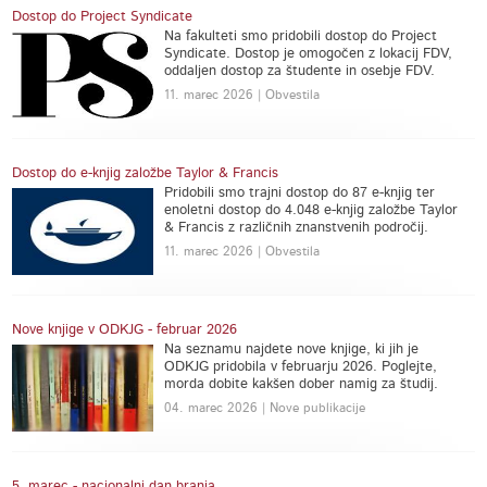
Dostop do Project Syndicate
Na fakulteti smo pridobili dostop do Project
Syndicate. Dostop je omogočen z lokacij FDV,
oddaljen dostop za študente in osebje FDV.
11. marec 2026 | Obvestila
Dostop do e-knjig založbe Taylor & Francis
Pridobili smo trajni dostop do 87 e-knjig ter
enoletni dostop do 4.048 e-knjig založbe Taylor
& Francis z različnih znanstvenih področij.
11. marec 2026 | Obvestila
Nove knjige v ODKJG - februar 2026
Na seznamu najdete nove knjige, ki jih je
ODKJG pridobila v februarju 2026. Poglejte,
morda dobite kakšen dober namig za študij.
04. marec 2026 | Nove publikacije
5. marec - nacionalni dan branja