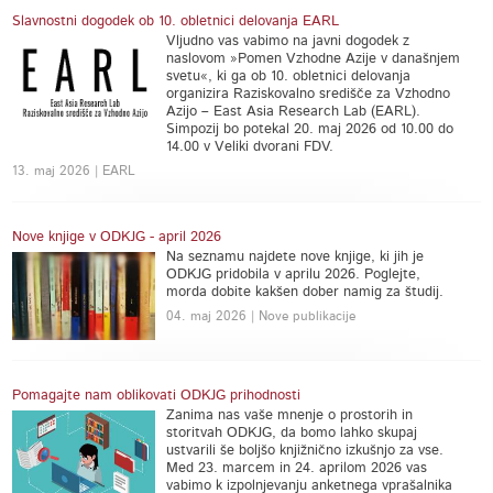
Slavnostni dogodek ob 10. obletnici delovanja EARL
Vljudno vas vabimo na javni dogodek z
naslovom »Pomen Vzhodne Azije v današnjem
svetu«, ki ga ob 10. obletnici delovanja
organizira Raziskovalno središče za Vzhodno
Azijo – East Asia Research Lab (EARL).
Simpozij bo potekal 20. maj 2026 od 10.00 do
14.00 v Veliki dvorani FDV.
13. maj 2026 | EARL
Nove knjige v ODKJG - april 2026
Na seznamu najdete nove knjige, ki jih je
ODKJG pridobila v aprilu 2026. Poglejte,
morda dobite kakšen dober namig za študij.
04. maj 2026 | Nove publikacije
Pomagajte nam oblikovati ODKJG prihodnosti
Zanima nas vaše mnenje o prostorih in
storitvah ODKJG, da bomo lahko skupaj
ustvarili še boljšo knjižnično izkušnjo za vse.
Med 23. marcem in 24. aprilom 2026 vas
vabimo k izpolnjevanju anketnega vprašalnika