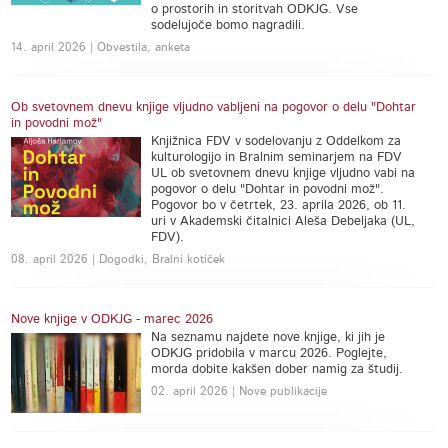
o prostorih in storitvah ODKJG. Vse
sodelujoče bomo nagradili.
14. april 2026 | Obvestila, anketa
Ob svetovnem dnevu knjige vljudno vabljeni na pogovor o delu "Dohtar
in povodni mož"
Knjižnica FDV v sodelovanju z Oddelkom za
kulturologijo in Bralnim seminarjem na FDV
UL ob svetovnem dnevu knjige vljudno vabi na
pogovor o delu "Dohtar in povodni mož".
Pogovor bo v četrtek, 23. aprila 2026, ob 11.
uri v Akademski čitalnici Aleša Debeljaka (UL,
FDV).
08. april 2026 | Dogodki, Bralni kotiček
Nove knjige v ODKJG - marec 2026
Na seznamu najdete nove knjige, ki jih je
ODKJG pridobila v marcu 2026. Poglejte,
morda dobite kakšen dober namig za študij.
02. april 2026 | Nove publikacije