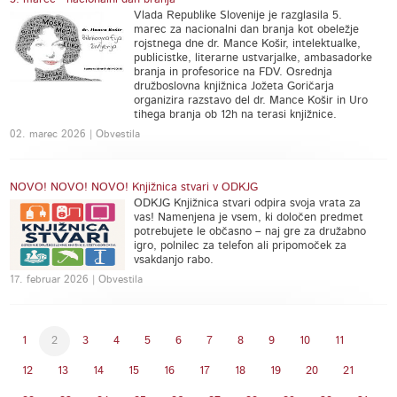
Vlada Republike Slovenije je razglasila 5.
marec za nacionalni dan branja kot obeležje
rojstnega dne dr. Mance Košir, intelektualke,
publicistke, literarne ustvarjalke, ambasadorke
branja in profesorice na FDV. Osrednja
družboslovna knjižnica Jožeta Goričarja
organizira razstavo del dr. Mance Košir in Uro
tihega branja ob 12h na terasi knjižnice.
02. marec 2026 | Obvestila
NOVO! NOVO! NOVO! Knjižnica stvari v ODKJG
ODKJG Knjižnica stvari odpira svoja vrata za
vas! Namenjena je vsem, ki določen predmet
potrebujete le občasno – naj gre za družabno
igro, polnilec za telefon ali pripomoček za
vsakdanjo rabo.
17. februar 2026 | Obvestila
1
2
3
4
5
6
7
8
9
10
11
12
13
14
15
16
17
18
19
20
21