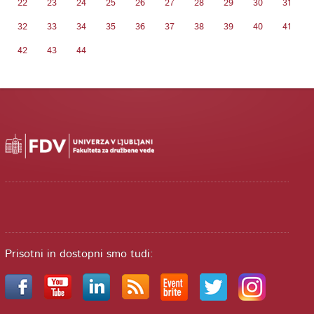
22
23
24
25
26
27
28
29
30
31
32
33
34
35
36
37
38
39
40
41
42
43
44
Prisotni in dostopni smo tudi: