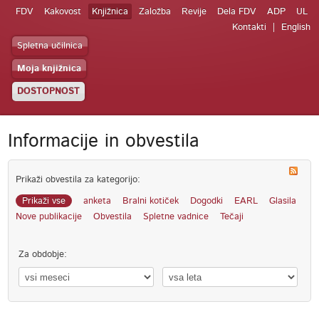
FDV
Kakovost
Knjižnica
Založba
Revije
Dela FDV
ADP
UL
Kontakti
English
Spletna učilnica
Moja knjižnica
DOSTOPNOST
Informacije in obvestila
Prikaži obvestila za kategorijo:
Prikaži vse
anketa
Bralni kotiček
Dogodki
EARL
Glasila
Nove publikacije
Obvestila
Spletne vadnice
Tečaji
Za obdobje: