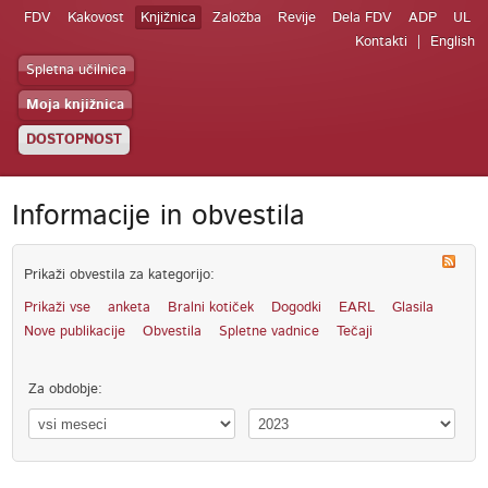
FDV
Kakovost
Knjižnica
Založba
Revije
Dela FDV
ADP
UL
Kontakti
English
Spletna učilnica
Moja knjižnica
DOSTOPNOST
Informacije in obvestila
Prikaži obvestila za kategorijo:
Prikaži vse
anketa
Bralni kotiček
Dogodki
EARL
Glasila
Nove publikacije
Obvestila
Spletne vadnice
Tečaji
Za obdobje: