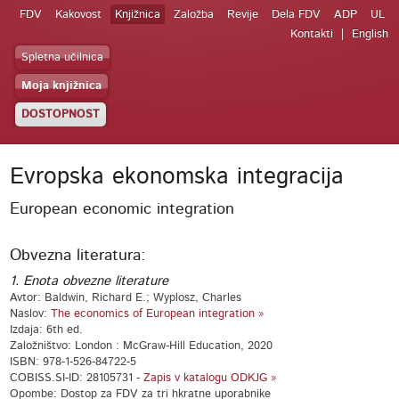
FDV
Kakovost
Knjižnica
Založba
Revije
Dela FDV
ADP
UL
Kontakti
English
Spletna učilnica
Moja knjižnica
DOSTOPNOST
Evropska ekonomska integracija
European economic integration
Obvezna literatura:
1. Enota obvezne literature
Avtor: Baldwin, Richard E.; Wyplosz, Charles
Naslov:
The economics of European integration »
Izdaja: 6th ed.
Založništvo: London : McGraw-Hill Education, 2020
ISBN: 978-1-526-84722-5
COBISS.SI-ID: 28105731 -
Zapis v katalogu ODKJG »
Opombe: Dostop za FDV za tri hkratne uporabnike