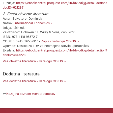
E-izdaja:
https://ebookcentral.proquest.com/lib/fdv-odkjg/detail.action?
docID=6212391
2. Enota obvezne literature
Avtor: Salvatore, Dominick
Naslov:
International Economics »
Izdaja: 12th ed.
Založništvo: Hoboken : J. Wiley & Sons, cop. 2016
ISBN: 978-1-118-95572-7
COBISS.SI-ID: 36557917 -
Zapis v katalogu ODKJG »
Opombe: Dostop za FDV za neomejeno število uporabnikov
E-izdaja:
https://ebookcentral.proquest.com/lib/fdv-odkjg/detail.action?
docID=4845228
Vsa obvezna literatura v katalogu ODKJG »
Dodatna literatura
Vsa dodatna literatura v katalogu ODKJG »
Nazaj na seznam vseh predmetov