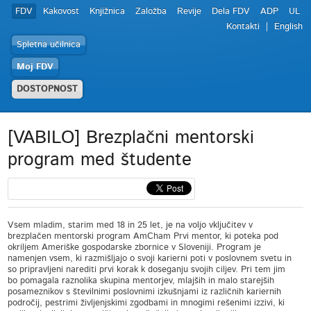
FDV
Kakovost
Knjižnica
Založba
Revije
Dela FDV
ADP
UL
Kontakti
English
Spletna učilnica
Moj FDV
DOSTOPNOST
[VABILO] Brezplačni mentorski
program med študente
Vsem mladim, starim med 18 in 25 let, je na voljo vključitev v
brezplačen mentorski program AmCham Prvi mentor, ki poteka pod
okriljem Ameriške gospodarske zbornice v Sloveniji. Program je
namenjen vsem, ki razmišljajo o svoji karierni poti v poslovnem svetu in
so pripravljeni narediti prvi korak k doseganju svojih ciljev. Pri tem jim
bo pomagala raznolika skupina mentorjev, mlajših in malo starejših
posameznikov s številnimi poslovnimi izkušnjami iz različnih kariernih
področij, pestrimi življenjskimi zgodbami in mnogimi rešenimi izzivi, ki