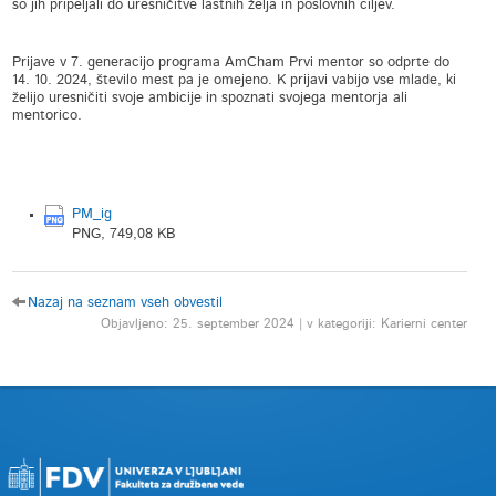
so jih pripeljali do uresničitve lastnih želja in poslovnih ciljev.
Prijave v 7. generacijo programa AmCham Prvi mentor so odprte do
14. 10. 2024, število mest pa je omejeno. K prijavi vabijo vse mlade, ki
želijo uresničiti svoje ambicije in spoznati svojega mentorja ali
mentorico.
PM_ig
PNG, 749,08 KB
Nazaj na seznam vseh obvestil
Objavljeno: 25. september 2024 | v kategoriji: Karierni center