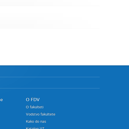
je
O FDV
O fakulteti
Vodstvo fakultete
Kako do nas
Katalog IJZ