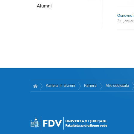
Alumni
Osnovno i
27. januar
Kariera in alumni
Kariera
Mikrodokazila