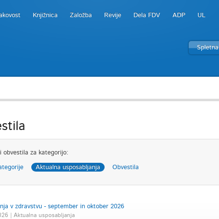
akovost
Knjižnica
Založba
Revije
Dela FDV
ADP
UL
Spletna
stila
i obvestila za kategorijo:
ategorije
Aktualna usposabljanja
Obvestila
nja v zdravstvu - september in oktober 2026
2026 | Aktualna usposabljanja