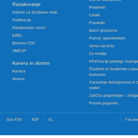
Raziskovanje
Predmeti
Inštitut za družbene vede
Ceniki
Publikacije
Pravilniki
Raziskovalni centri
Načrt prostorov
EARL
Pomoč uporabnikom
Beremo FDV
Javna naročila
SMEUP
Za medije
Informacije javnega značaj
Kariera in alumni
Študenti in študentke s po
Kariera
statusom
Alumni
Varovanje dostojanstva in 
osebe
Zaščita prijaviteljev - žvižg
Pravno pojasnilo
Dela FDV
ADP
UL
Fakulte