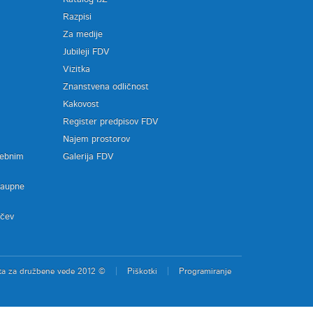
Razpisi
Za medije
Jubileji FDV
Vizitka
Znanstvena odličnost
Kakovost
Register predpisov FDV
a
Najem prostorov
sebnim
Galerija FDV
zaupne
ačev
ta za družbene vede 2012 ©
Piškotki
Programiranje