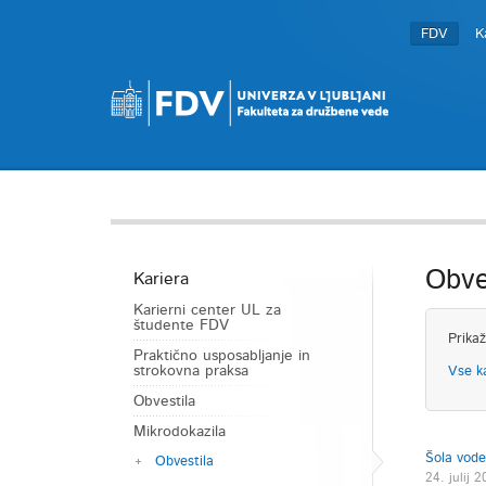
FDV
K
Obve
Kariera
Karierni center UL za
študente FDV
Prikaž
Praktično usposabljanje in
strokovna praksa
Vse k
Obvestila
Mikrodokazila
Šola vode
Obvestila
24. julij 