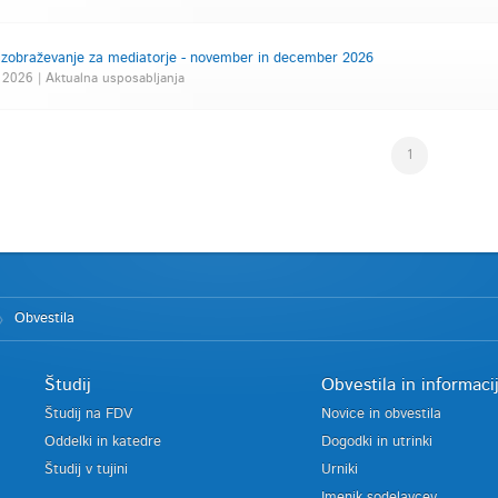
zobraževanje za mediatorje - november in december 2026
 2026 | Aktualna usposabljanja
1
Obvestila
Študij
Obvestila in informaci
Študij na FDV
Novice in obvestila
Oddelki in katedre
Dogodki in utrinki
Študij v tujini
Urniki
Imenik sodelavcev