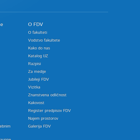
je
O FDV
O fakulteti
Vodstvo fakultete
Kako do nas
Katalog IJZ
Razpisi
Za medije
Jubileji FDV
Vizitka
Znanstvena odličnost
Kakovost
Register predpisov FDV
a
Najem prostorov
sebnim
Galerija FDV
zaupne