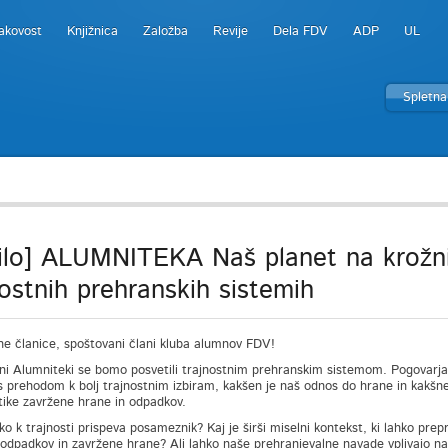
akovost
Knjižnica
Založba
Revije
Dela FDV
ADP
UL
Spletna
ilo] ALUMNITEKA Naš planet na krožniku
nostnih prehranskih sistemih
e članice, spoštovani člani kluba alumnov FDV!
ni Alumniteki se bomo posvetili trajnostnim prehranskim sistemom. Pogovarjal
s prehodom k bolj trajnostnim izbiram, kakšen je naš odnos do hrane in kakšn
ike zavržene hrane in odpadkov.
ko k trajnosti prispeva posameznik? Kaj je širši miselni kontekst, ki lahko prep
odpadkov in zavržene hrane? Ali lahko naše prehranjevalne navade vplivajo na t