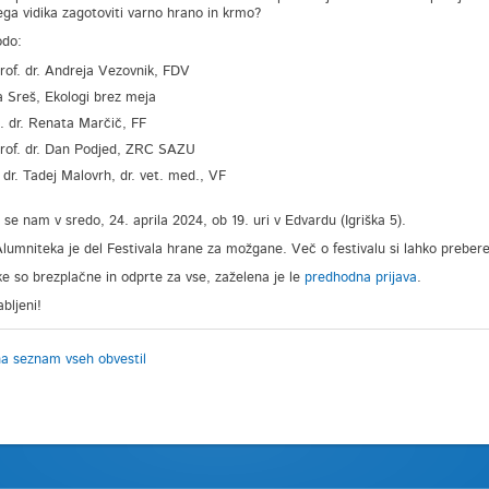
ega vidika zagotoviti varno hrano in krmo?
odo:
 prof. dr. Andreja Vezovnik, FDV
a Sreš, Ekologi brez meja
t. dr. Renata Marčič, FF
 prof. dr. Dan Podjed, ZRC SAZU
. dr. Tadej Malovrh, dr. vet. med., VF
 se nam v sredo, 24. aprila 2024, ob 19. uri v Edvardu (Igriška 5).
Alumniteka je del Festivala hrane za možgane. Več o festivalu si lahko preber
e so brezplačne in odprte za vse, zaželena je le
predhodna prijava
.
bljeni!
na seznam vseh obvestil