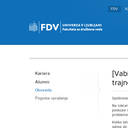
FDV
K
[Vab
Kariera
traj
Alumni
Obvestila
Pogosta vprašanja
Spoštovan
Na tokrat
povezavi 
problemat
Koliko lah
odnos do 