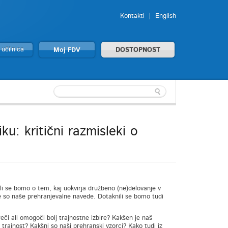
Kontakti
English
 učilnica
Moj FDV
DOSTOPNOST
: kritični razmisleki o
i se bomo o tem, kaj uokvirja družbeno (ne)delovanje v
e so naše prehranjevalne navede. Dotaknili se bomo tudi
reči ali omogoči bolj trajnostne izbire? Kakšen je naš
rajnost? Kakšni so naši prehranski vzorci? Kako tudi iz