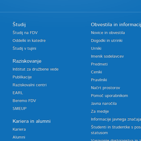
Študij
Obvestila in informaci
Študij na FDV
Novice in obvestila
Oddelki in katedre
Dogodki in utrinki
Študij v tujini
Urniki
Imenik sodelavcev
Raziskovanje
Predmeti
Inštitut za družbene vede
Ceniki
Publikacije
Pravilniki
Raziskovalni centri
Načrt prostorov
EARL
Pomoč uporabnikom
Beremo FDV
Javna naročila
SMEUP
Za medije
Informacije javnega značaj
Kariera in alumni
Študenti in študentke s po
Kariera
statusom
Alumni
Varovanje dostojanstva in 