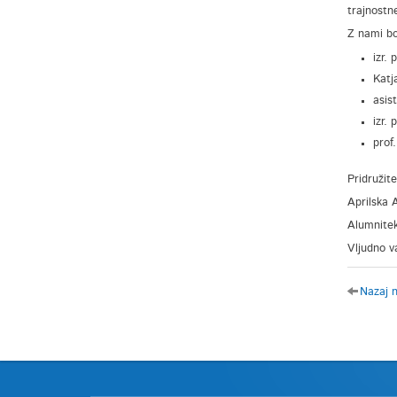
trajnostn
Z nami b
izr.
Katj
asis
izr.
prof
Pridružite
Aprilska 
Alumnitek
Vljudno va
Nazaj 