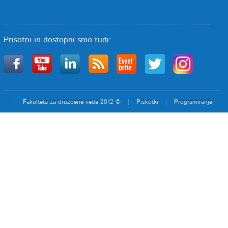
Prisotni in dostopni smo tudi:
Fakulteta za družbene vede 2012 ©
Piškotki
Programiranje