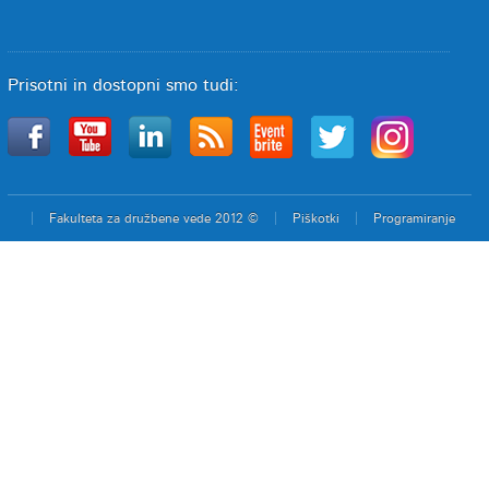
Prisotni in dostopni smo tudi:
Fakulteta za družbene vede 2012 ©
Piškotki
Programiranje