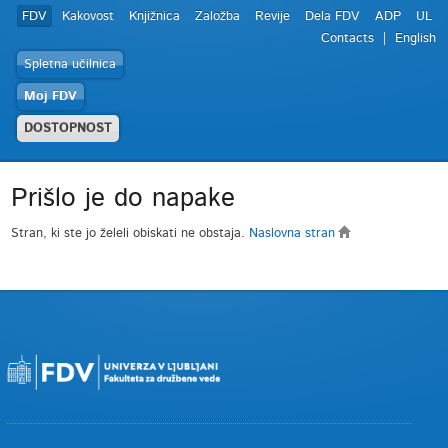
FDV
Kakovost
Knjižnica
Založba
Revije
Dela FDV
ADP
UL
Contacts
English
Spletna učilnica
Moj FDV
DOSTOPNOST
Prišlo je do napake
Stran, ki ste jo želeli obiskati ne obstaja.
Naslovna stran