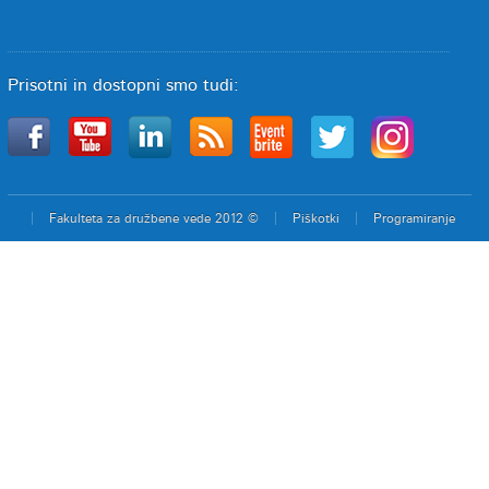
Prisotni in dostopni smo tudi:
Fakulteta za družbene vede 2012 ©
Piškotki
Programiranje