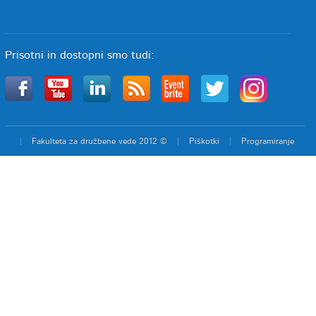
Prisotni in dostopni smo tudi:
Fakulteta za družbene vede 2012 ©
Piškotki
Programiranje