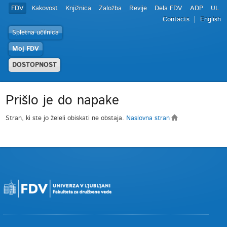
FDV
Kakovost
Knjižnica
Založba
Revije
Dela FDV
ADP
UL
Contacts
English
Spletna učilnica
Moj FDV
DOSTOPNOST
Prišlo je do napake
Stran, ki ste jo želeli obiskati ne obstaja.
Naslovna stran