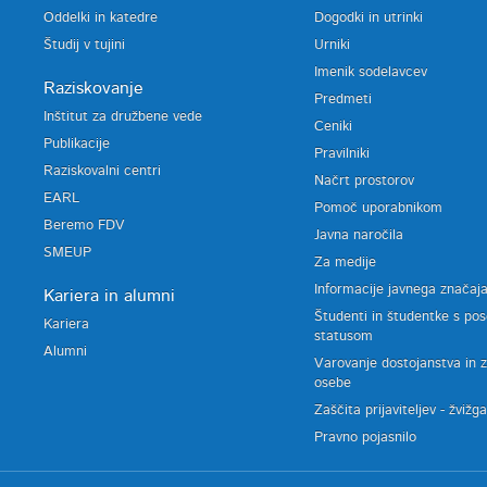
Oddelki in katedre
Dogodki in utrinki
Študij v tujini
Urniki
Imenik sodelavcev
Raziskovanje
Predmeti
Inštitut za družbene vede
Ceniki
Publikacije
Pravilniki
Raziskovalni centri
Načrt prostorov
EARL
Pomoč uporabnikom
Beremo FDV
Javna naročila
SMEUP
Za medije
Informacije javnega značaj
Kariera in alumni
Študenti in študentke s po
Kariera
statusom
Alumni
Varovanje dostojanstva in 
osebe
Zaščita prijaviteljev - žvižg
Pravno pojasnilo