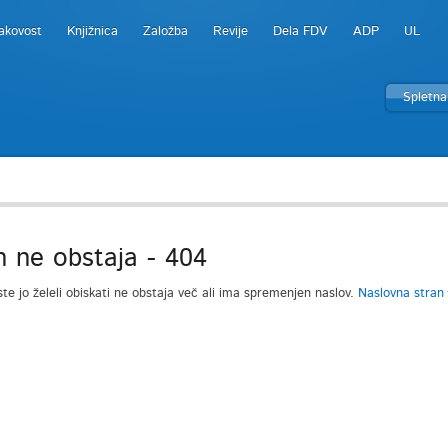
akovost
Knjižnica
Založba
Revije
Dela FDV
ADP
UL
Spletna
n ne obstaja - 404
ste jo želeli obiskati ne obstaja več ali ima spremenjen naslov.
Naslovna stran