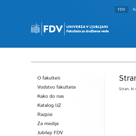
FDV
K
Stra
O fakulteti
Vodstvo fakultete
Stran, ki 
Kako do nas
Katalog IJZ
Razpisi
Za medije
Jubileji FDV