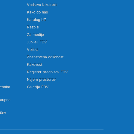
Vodstvo fakultete
Kako do nas
Katalog IJZ
Razpisi
Za medije
Jubileji FDV
Vizitka
Znanstvena odličnost
Kakovost
Register predpisov FDV
a
Najem prostorov
sebnim
Galerija FDV
zaupne
ačev