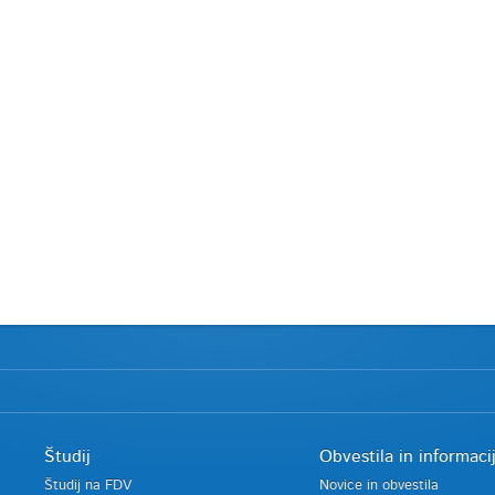
Študij
Obvestila in informaci
Študij na FDV
Novice in obvestila