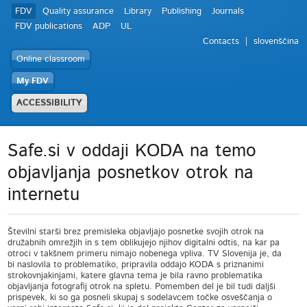
FDV
Quality assurance
Library
Publishing
Journals
FDV publications
ADP
UL
Contacts
slovenščina
Online classroom
My FDV
ACCESSIBILITY
Safe.si v oddaji KODA na temo
objavljanja posnetkov otrok na
internetu
Številni starši brez premisleka objavljajo posnetke svojih otrok na
družabnih omrežjih in s tem oblikujejo njihov digitalni odtis, na kar pa
otroci v takšnem primeru nimajo nobenega vpliva. TV Slovenija je, da
bi naslovila to problematiko, pripravila oddajo KODA s priznanimi
strokovnjakinjami, katere glavna tema je bila ravno problematika
objavljanja fotografij otrok na spletu. Pomemben del je bil tudi daljši
prispevek, ki so ga posneli skupaj s sodelavcem točke osveščanja o