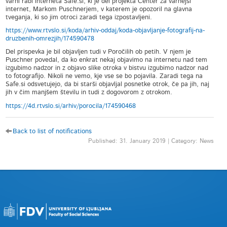
varni rabi interneta Safe.si, ki je del projekta Center za varnejši
internet, Markom Puschnerjem, v katerem je opozoril na glavna
tveganja, ki so jim otroci zaradi tega izpostavljeni.
https://www.rtvslo.si/koda/arhiv-oddaj/koda-objavljanje-fotografij-na-
druzbenih-omrezjih/174590478
Del prispevka je bil objavljen tudi v Poročilih ob petih. V njem je
Puschner povedal, da ko enkrat nekaj objavimo na internetu nad tem
izgubimo nadzor in z objavo slike otroka v bistvu izgubimo nadzor nad
to fotografijo. Nikoli ne vemo, kje vse se bo pojavila. Zaradi tega na
Safe.si odsvetujejo, da bi starši objavljal posnetke otrok, če pa jih, naj
jih v čim manjšem številu in tudi z dogovorom z otrokom.
https://4d.rtvslo.si/arhiv/porocila/174590468
Back to list of notifications
Published: 31. January 2019 | Category: News