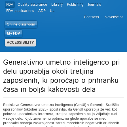
FDV
Quality assurance
Library
Publishing
Journals
FDV publications
ADP
UL
Contacts
slovenščina
Online classroom
My FDV
ACCESSIBILITY
Generativno umetno inteligenco pri
delu uporablja okoli tretjina
zaposlenih, ki poročajo o prihranku
časa in boljši kakovosti dela
Raziskava Generativna umetna inteligenca (GenUI) v Sloveniji: Stališča
uporabnikov (oktober 2025) izpostavlja, da GenUI uporablja že več kot
polovica uporabnikov interneta, tretjina zaposlenih pa jo vključuje tudi
v svoje delo. Kljub zmernemu optimizmu glede uporabe se med
prebivalci ohranja zaskrbljenost zaradi morebitnih negativnih družbenih