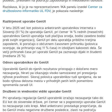
posledic, predvsem na področju zaposlovanja in medosebnih odnosov.
Raziskava, ki jo je na reprezentativnem 1KA panelu izvedel
Center za
družboslovno informatiko UL FDV
, je pokazala naslednje:
Razširjenost uporabe GenUI
V letu 2025 več kot polovica anketiranih uporabnikov interneta v
Sloveniji (51 %) že uporablja GenUI, pri čemer 14 % rednih (mesečnih)
uporabnikov GenUI uporablja tudi plačljiva orodja, bodisi zasebno bodisi
prek svojih organizacij. GenUI pri delu uporablja približno tretjina
zaposlenih, ki poročajo o občutnem časovnem prihranku (polovica
ocenjuje, da prihranijo vsaj 11 % časa) in izboljšani kakovosti dela. Še
večji prihranek časa pri uporabi GenUI pa zaznavajo dijaki in študenti
(mediana 25 %).
Odnos uporabnikov do GenUI
Uporabniki GenUI do njenih rezultatov pristopajo z določeno mero
nezaupanja, hkrati pa izkazujejo visoko samozavest pri presojanju
njihove pravilnosti. Skoraj polovica uporabnikov tudi sprejema, da se
bodo njihova delovna mesta v prihodnjih petih letih pomembno
spremenila zaradi UI.
Družbeni in vrednostni vidiki uporabe GenUI
Pri vprašanju regulacije GenUI uporabniki izražajo nezaupanje tako do
EU kot do slovenske države, pri čemer se s pogostostjo uporabe GenUI
to nezaupanje celo krepi. Med anketiranci prevladuje prepričanje, da
bo GenUI imela negativne družbene posledice, zlasti na področju