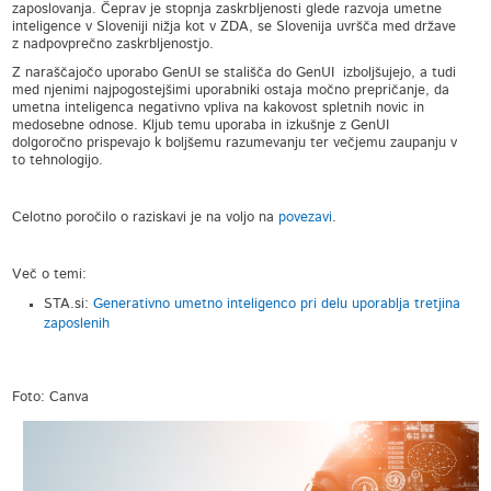
zaposlovanja. Čeprav je stopnja zaskrbljenosti glede razvoja umetne
inteligence v Sloveniji nižja kot v ZDA, se Slovenija uvršča med države
z nadpovprečno zaskrbljenostjo.
Z naraščajočo uporabo GenUI se stališča do GenUI izboljšujejo, a tudi
med njenimi najpogostejšimi uporabniki ostaja močno prepričanje, da
umetna inteligenca negativno vpliva na kakovost spletnih novic in
medosebne odnose. Kljub temu uporaba in izkušnje z GenUI
dolgoročno prispevajo k boljšemu razumevanju ter večjemu zaupanju v
to tehnologijo.
Celotno poročilo o raziskavi je na voljo na
povezavi
.
Več o temi:
STA.si:
Generativno umetno inteligenco pri delu uporablja tretjina
zaposlenih
Foto: Canva