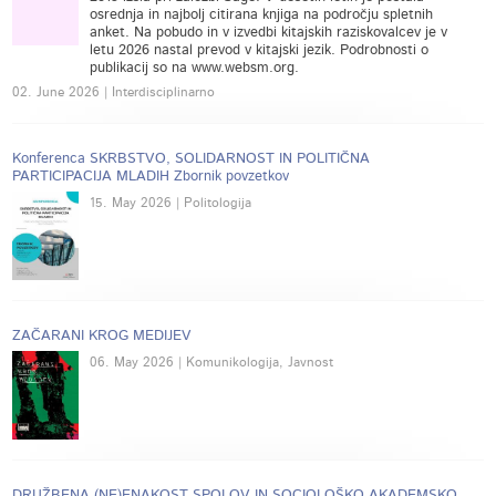
osrednja in najbolj citirana knjiga na področju spletnih
anket. Na pobudo in v izvedbi kitajskih raziskovalcev je v
letu 2026 nastal prevod v kitajski jezik. Podrobnosti o
publikacij so na www.websm.org.
02. June 2026 | Interdisciplinarno
Konferenca SKRBSTVO, SOLIDARNOST IN POLITIČNA
PARTICIPACIJA MLADIH Zbornik povzetkov
15. May 2026 | Politologija
ZAČARANI KROG MEDIJEV
06. May 2026 | Komunikologija, Javnost
DRUŽBENA (NE)ENAKOST SPOLOV IN SOCIOLOŠKO AKADEMSKO