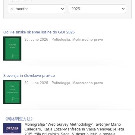
Od Helsinške sklepne listine do GO! 2025
30. June 2026 | Politologija, Mednarodno pravo
Slovenija in človekove pravice
30. June 2026 | Politologija, Mednarodno pravo
《网络调查方法》
Monografija “Web Survey Methodology”, avtorjev Mario
Callegaro, Katja Lozar-Manfreda in Vasja Vehovar, je leta
2015 izšla pri založbi Sage. V desetih letih je postala