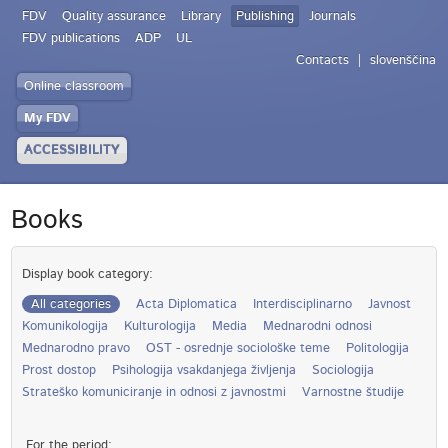
FDV
Quality assurance
Library
Publishing
Journals
FDV publications
ADP
UL
Contacts
slovenščina
Online classroom
My FDV
ACCESSIBILITY
Books
Display book category:
All categories
Acta Diplomatica
Interdisciplinarno
Javnost
Komunikologija
Kulturologija
Media
Mednarodni odnosi
Mednarodno pravo
OST - osrednje sociološke teme
Politologija
Prost dostop
Psihologija vsakdanjega življenja
Sociologija
Strateško komuniciranje in odnosi z javnostmi
Varnostne študije
For the period: