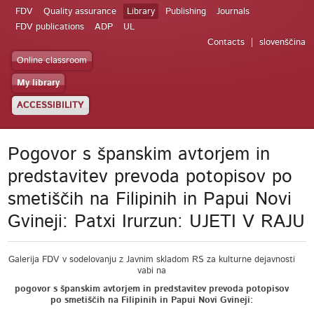
FDV
Quality assurance
Library
Publishing
Journals
FDV publications
ADP
UL
Contacts
slovenščina
Online classroom
My library
ACCESSIBILITY
Pogovor s španskim avtorjem in
predstavitev prevoda potopisov po
smetiščih na Filipinih in Papui Novi
Gvineji: Patxi Irurzun: UJETI V RAJU
Galerija FDV v sodelovanju z Javnim skladom RS za kulturne dejavnosti
vabi na
pogovor s španskim avtorjem in predstavitev prevoda potopisov
po smetiščih na Filipinih in Papui Novi Gvineji: